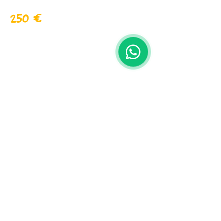
250 €
Calle Belgica, 1
03560 El Campello
(+34)
656 303 122
victor@palaloca.es